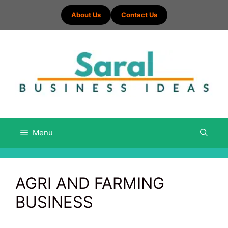
Skip
About Us
Contact Us
to
content
Menu
AGRI AND FARMING
BUSINESS